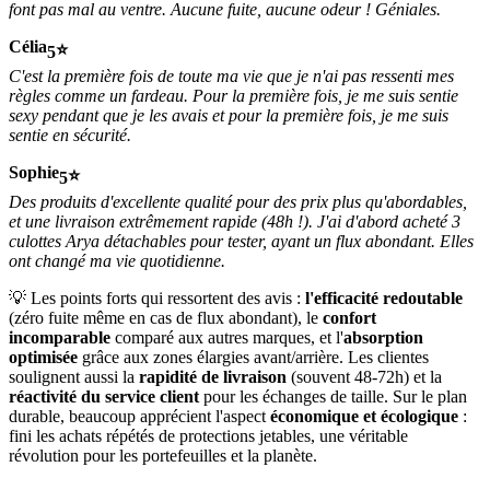
font pas mal au ventre. Aucune fuite, aucune odeur ! Géniales.
Célia
5
C'est la première fois de toute ma vie que je n'ai pas ressenti mes
règles comme un fardeau. Pour la première fois, je me suis sentie
sexy pendant que je les avais et pour la première fois, je me suis
sentie en sécurité.
Sophie
5
Des produits d'excellente qualité pour des prix plus qu'abordables,
et une livraison extrêmement rapide (48h !). J'ai d'abord acheté 3
culottes Arya détachables pour tester, ayant un flux abondant. Elles
ont changé ma vie quotidienne.
💡 Les points forts qui ressortent des avis :
l'efficacité redoutable
(zéro fuite même en cas de flux abondant), le
confort
incomparable
comparé aux autres marques, et l'
absorption
optimisée
grâce aux zones élargies avant/arrière. Les clientes
soulignent aussi la
rapidité de livraison
(souvent 48-72h) et la
réactivité du service client
pour les échanges de taille. Sur le plan
durable, beaucoup apprécient l'aspect
économique et écologique
:
fini les achats répétés de protections jetables, une véritable
révolution pour les portefeuilles et la planète.