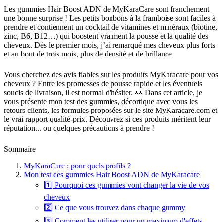
Les gummies Hair Boost ADN de MyKaraCare sont franchement
une bonne surprise ! Les petits bonbons à la framboise sont faciles à
prendre et contiennent un cocktail de vitamines et minéraux (biotine,
zinc, B6, B12…) qui boostent vraiment la pousse et la qualité des
cheveux. Dès le premier mois, j’ai remarqué mes cheveux plus forts
et au bout de trois mois, plus de densité et de brillance.
Vous cherchez des avis fiables sur les produits MyKaracare pour vos
cheveux ? Entre les promesses de pousse rapide et les éventuels
soucis de livraison, il est normal d'hésiter. 👀 Dans cet article, je
vous présente mon test des gummies, décortique avec vous les
retours clients, les formules proposées sur le site MyKaracare.com et
le vrai rapport qualité-prix. Découvrez si ces produits méritent leur
réputation... ou quelques précautions à prendre !
Sommaire
MyKaraCare : pour quels profils ?
Mon test des gummies Hair Boost ADN de MyKaracare
1️⃣ Pourquoi ces gummies vont changer la vie de vos
cheveux
2️⃣ Ce que vous trouvez dans chaque gummy
3️⃣ Comment les utiliser pour un maximum d'effets