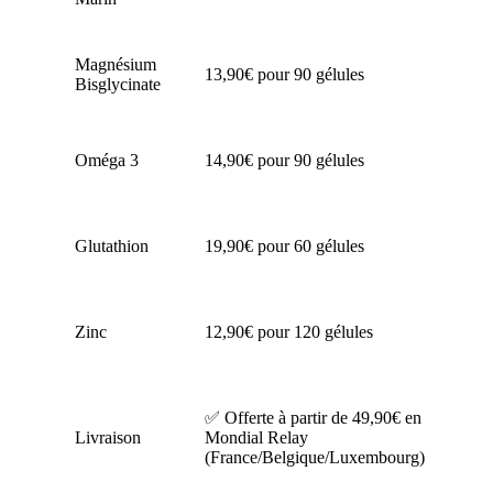
gél
18,
Magnésium
13,90€ pour 90 gélules
pou
Bisglycinate
gél
18,
Oméga 3
14,90€ pour 90 gélules
pou
gél
25,
Glutathion
19,90€ pour 60 gélules
pou
gél
14,
Zinc
12,90€ pour 120 gélules
pou
gél
✅ O
✅ Offerte à partir de 49,90€ en
à p
Livraison
Mondial Relay
40€
(France/Belgique/Luxembourg)
le 
le 