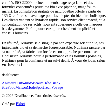
certifiés ISO 22000, incluent un emballage recyclable et des
formules concentrées (curcuma bio avec pipérine, magnésium
marin). La consultation gratuite de naturopathie offerte à partir de
135 € renforce son avantage pour les adeptes du bien-être holistique.
Les clients vantent sa livraison rapide, son service client réactif, et la
concentration de ses actifs, souvent supérieure à celle des marques
bas de gamme. Parfait pour ceux qui recherchent simplicité et
conseils humains.
En résumé, Terravita se distingue par son expertise scientifique, ses
ingrédients bio et sa démarche écoresponsable. Nutrimea rassure par
sa naturalité, sa fabrication locale et son approche personnalisée.
Choisissez Terravita pour la performance et les formules pointues,
Nutrimea pour la confiance et un suivi dédié. À vous de jouer,
selon
vos besoins !
dealfluence
Animaux
Auto-moto
Beauté
Bébé
Bien-
être
Food
Maison
Mode
Sport
Tech
Voyage
© 2026 Dealfluence. Tous droits réservés.
Créé par
Ekhoï