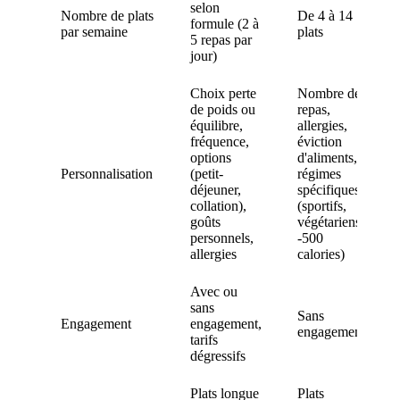
selon
Nombre de plats
De 4 à 14
formule (2 à
par semaine
plats
5 repas par
jour)
Choix perte
Nombre de
de poids ou
repas,
équilibre,
allergies,
fréquence,
éviction
options
d'aliments,
Personnalisation
(petit-
régimes
déjeuner,
spécifiques
collation),
(sportifs,
goûts
végétariens,
personnels,
-500
allergies
calories)
Avec ou
sans
Sans
Engagement
engagement,
engagement
tarifs
dégressifs
Plats longue
Plats