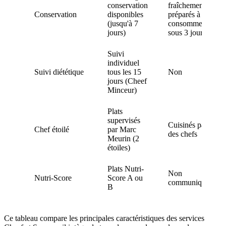
conservation
fraîchement
Conservation
disponibles
préparés à
(jusqu'à 7
consommer
jours)
sous 3 jours
Suivi
individuel
Suivi diététique
tous les 15
Non
jours (Cheef
Minceur)
Plats
supervisés
Cuisinés par
Chef étoilé
par Marc
des chefs
Meurin (2
étoiles)
Plats Nutri-
Non
Nutri-Score
Score A ou
communiqué
B
Ce tableau compare les principales caractéristiques des services