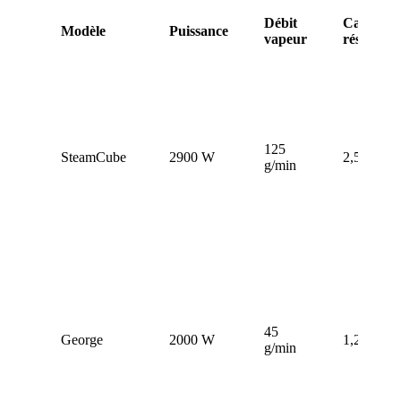
Débit
Capacité
Modèle
Puissance
vapeur
réservoir
125
SteamCube
2900 W
2,5 L
g/min
45
George
2000 W
1,2 L
g/min