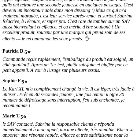
pulls ont retrouvé une seconde jeunesse en quelques passages. C'est
devenu un incontournable dans mon dressing :) Mais ce qui m'a
vraiment marquée, c'est leur service après-vente, et surtout Sabrina.
Réactive, à l'écoute, et super pro. C'est rare de tomber sur un SAV
aussi bienveillant et efficace, et ça mérite d'être souligné ! Un
excellent produit, soutenu par une marque qui prend soin de ses
clients --- je recommande les yeux fermés. 👌
Patricia D.
5
Commande reçue rapidement, l'emballage du produit est soigné, un
côté qualitatif. Après un 1er test, plutôt satisfaite et bluffée par ce
petit appareil. A voir à l'usage sur plusieurs essais.
Sophie F.
5
Le Karl XL m'a complètement changé la vie. Il est léger, très facile à
utiliser . Prêt en 30 secondes j'adore , une fois rempli il offre 30
minutes de défroissage sans interruption, j'en suis enchantée, je
recommande !
Marie T.
5
le SAV contacté, Sabrina la responsable clients a répondu
immédiatement à mon appel, aucune attente, très aimable. Elle a su
apporter une réponse rapide, efficace et très satisfaisante pour la