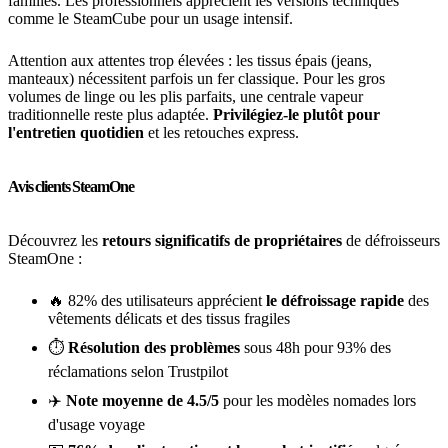
familles. Les professionnels apprécient les versions techniques
comme le SteamCube pour un usage intensif.
Attention aux attentes trop élevées : les tissus épais (jeans,
manteaux) nécessitent parfois un fer classique. Pour les gros
volumes de linge ou les plis parfaits, une centrale vapeur
traditionnelle reste plus adaptée.
Privilégiez-le plutôt pour
l'entretien quotidien
et les retouches express.
Avis clients SteamOne
Découvrez les
retours significatifs de propriétaires
de défroisseurs
SteamOne :
🔥 82% des utilisateurs apprécient
le défroissage rapide
des
vêtements délicats et des tissus fragiles
⏱️
Résolution des problèmes
sous 48h pour 93% des
réclamations selon Trustpilot
✈️
Note moyenne de 4.5/5
pour les modèles nomades lors
d'usage voyage