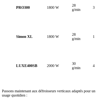
28
PRO300
1800 W
300 ml
g/min
28
Simon XL
1800 W
120 ml
g/min
30
LUXE400SB
2000 W
400 ml
g/min
Passons maintenant aux défroisseurs verticaux adaptés pour un
usage quotidien :