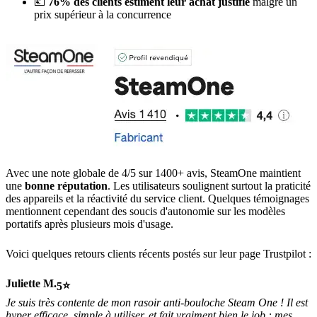
💶
76% des clients estiment leur achat justifié
malgré un
prix supérieur à la concurrence
Avec une note globale de 4/5 sur 1400+ avis, SteamOne maintient
une
bonne réputation
. Les utilisateurs soulignent surtout la praticité
des appareils et la réactivité du service client. Quelques témoignages
mentionnent cependant des soucis d'autonomie sur les modèles
portatifs après plusieurs mois d'usage.
Voici quelques retours clients récents postés sur leur page Trustpilot :
Juliette M.
5
Je suis très contente de mon rasoir anti-bouloche Steam One ! Il est
hyper efficace, simple à utiliser, et fait vraiment bien le job : mes