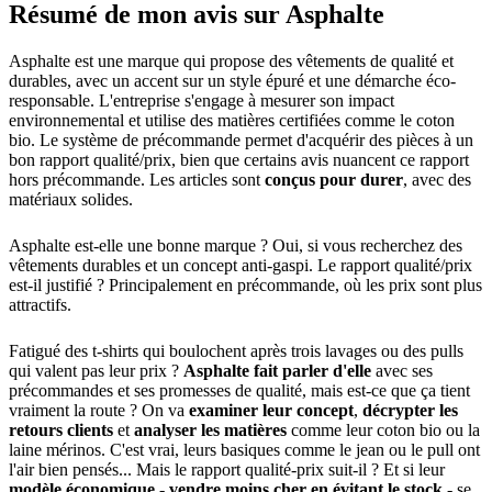
Résumé de mon avis sur Asphalte
Asphalte est une marque qui propose des vêtements de qualité et
durables, avec un accent sur un style épuré et une démarche éco-
responsable. L'entreprise s'engage à mesurer son impact
environnemental et utilise des matières certifiées comme le coton
bio. Le système de précommande permet d'acquérir des pièces à un
bon rapport qualité/prix, bien que certains avis nuancent ce rapport
hors précommande. Les articles sont
conçus pour durer
, avec des
matériaux solides.
Asphalte est-elle une bonne marque ? Oui, si vous recherchez des
vêtements durables et un concept anti-gaspi. Le rapport qualité/prix
est-il justifié ? Principalement en précommande, où les prix sont plus
attractifs.
Fatigué des t-shirts qui boulochent après trois lavages ou des pulls
qui valent pas leur prix ?
Asphalte fait parler d'elle
avec ses
précommandes et ses promesses de qualité, mais est-ce que ça tient
vraiment la route ? On va
examiner leur concept
,
décrypter les
retours clients
et
analyser les matières
comme leur coton bio ou la
laine mérinos. C'est vrai, leurs basiques comme le jean ou le pull ont
l'air bien pensés... Mais le rapport qualité-prix suit-il ? Et si leur
modèle économique - vendre moins cher en évitant le stock
- se