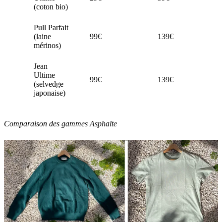
(coton bio)
Pull Parfait
(laine
99€
139€
mérinos)
Jean
Ultime
99€
139€
(selvedge
japonaise)
Comparaison des gammes Asphalte