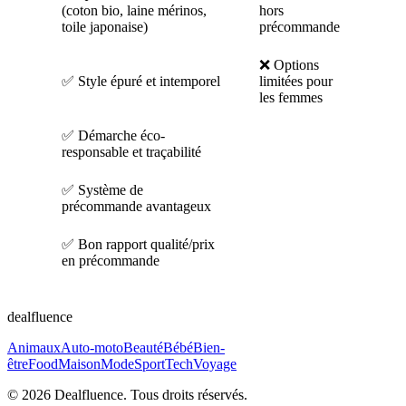
(coton bio, laine mérinos,
hors
toile japonaise)
précommande
❌ Options
✅ Style épuré et intemporel
limitées pour
les femmes
✅ Démarche éco-
responsable et traçabilité
✅ Système de
précommande avantageux
✅ Bon rapport qualité/prix
en précommande
dealfluence
Animaux
Auto-moto
Beauté
Bébé
Bien-
être
Food
Maison
Mode
Sport
Tech
Voyage
© 2026 Dealfluence. Tous droits réservés.