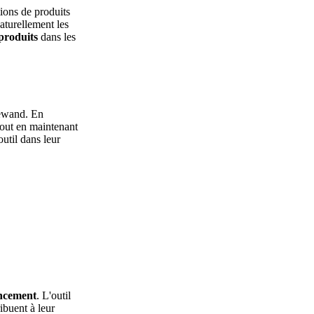
ions de produits
naturellement les
 produits
dans les
ewand. En
tout en maintenant
outil dans leur
encement
. L'outil
ibuent à leur