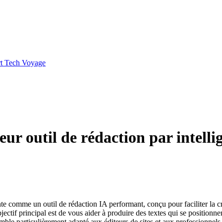
t
Tech
Voyage
r outil de rédaction par intellig
e comme un outil de rédaction IA performant, conçu pour faciliter la c
bjectif principal est de vous aider à produire des textes qui se positionn
emble particulièrement adapté aux éditeurs de sites et aux professionnel