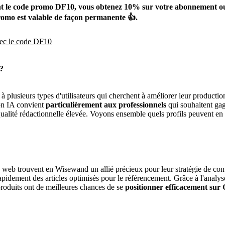
ant le code promo DF10, vous obtenez 10% sur votre abonnement ou
romo est valable de façon permanente 👍.
vec le code DF10
?
 plusieurs types d'utilisateurs qui cherchent à améliorer leur producti
ion IA convient
particulièrement aux professionnels
qui souhaitent ga
alité rédactionnelle élevée. Voyons ensemble quels profils peuvent en t
s web trouvent en Wisewand un allié précieux pour leur stratégie de cont
apidement des articles optimisés pour le référencement. Grâce à l'analy
 produits ont de meilleures chances de se
positionner efficacement sur