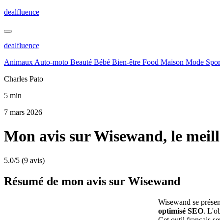
dealfluence
dealfluence
Animaux
Auto-moto
Beauté
Bébé
Bien-être
Food
Maison
Mode
Spor
Charles Pato
5 min
7 mars 2026
Mon avis sur Wisewand, le meilleu
5.0/5
(9 avis)
Résumé de mon avis sur Wisewand
Wisewand se présent
optimisé SEO
. L'o
Cet outil français s