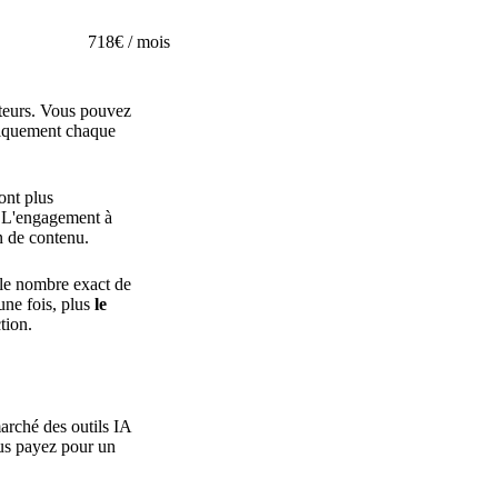
718€ / mois
ateurs. Vous pouvez
atiquement chaque
ont plus
. L'engagement à
n de contenu.
 le nombre exact de
une fois, plus
le
tion.
arché des outils IA
ous payez pour un