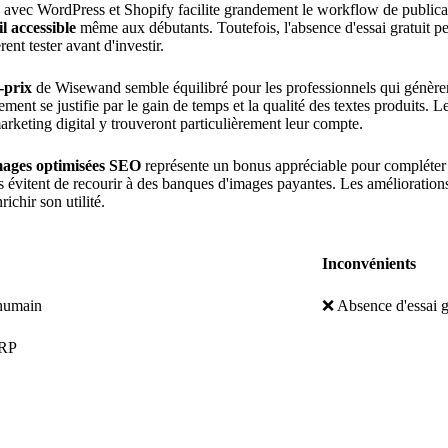
e avec WordPress et Shopify facilite grandement le workflow de publicat
il accessible
même aux débutants. Toutefois, l'absence d'essai gratuit peu
rent tester avant d'investir.
-prix
de Wisewand semble équilibré pour les professionnels qui génère
ment se justifie par le gain de temps et la qualité des textes produits. Le
marketing digital y trouveront particulièrement leur compte.
mages optimisées SEO
représente un bonus appréciable pour compléter 
 évitent de recourir à des banques d'images payantes. Les améliorations 
ichir son utilité.
Inconvénients
 humain
❌ Absence d'essai g
ERP