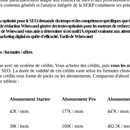
des contenus générés et l'analyse intégrée de la SERP constituent ses pri
u optimisé pour le SEO demande du temps et des compétences spécifiques que to
 de rédaction
Wisewand génère des textes optimisés
pour les moteurs de recherch
e de Wisewand vous aide à déterminer si cet outil IA répond vraiment aux attentes
marketing digital en quête d'efficacité. Tarifs de Wisewand
 / formules / offres
 avec un système de crédits. Vous achetez des crédits, puis
vous les ut
SEO. La durée de validité de ces crédits varie selon les formules chois
 de crédits sous forme de packs ou les abonnements. Comparons d'abord 
 tableau :
Abonnement Starter
Abonnement Pro
Abonnemen
42€ / mois
177€ / mois
447€ / mois
38€ / mois
160€ / mois
402.5€ / mo