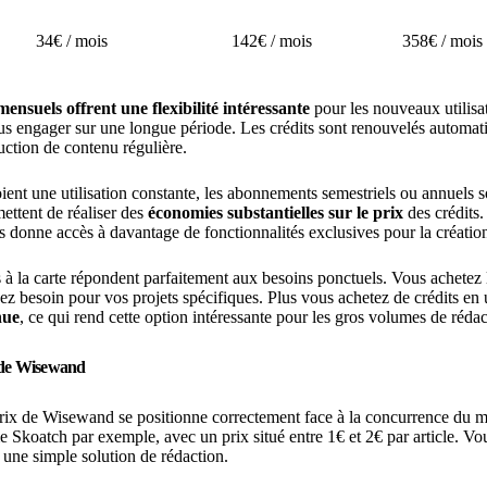
34€ / mois
142€ / mois
358€ / mois
nsuels offrent une flexibilité intéressante
pour les nouveaux utilis
 vous engager sur une longue période. Les crédits sont renouvelés autom
ction de contenu régulière.
ent une utilisation constante, les abonnements semestriels ou annuels s
ettent de réaliser des
économies substantielles sur le prix
des crédits
s donne accès à davantage de fonctionnalités exclusives pour la créatio
s à la carte répondent parfaitement aux besoins ponctuels. Vous achetez
ez besoin pour vos projets spécifiques. Plus vous achetez de crédits en 
nue
, ce qui rend cette option intéressante pour les gros volumes de rédac
x de Wisewand
prix de Wisewand se positionne correctement face à la concurrence du m
Skoatch par exemple, avec un prix situé entre 1€ et 2€ par article. V
 une simple solution de rédaction.