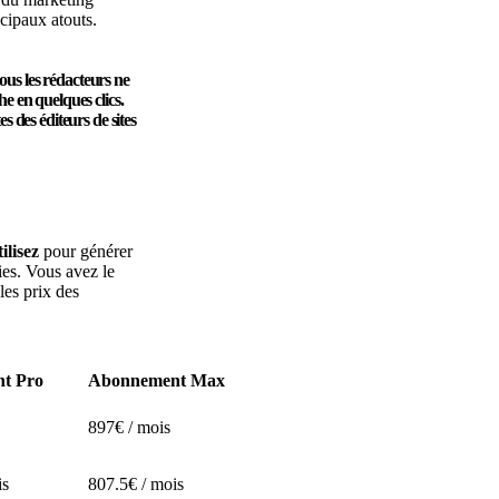
ncipaux atouts.
us les rédacteurs ne
e en quelques clics.
 des éditeurs de sites
ilisez
pour générer
ies. Vous avez le
les prix des
t Pro
Abonnement Max
897€ / mois
is
807.5€ / mois