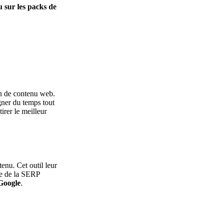
 sur les packs de
on de contenu web.
gner du temps tout
irer le meilleur
enu. Cet outil leur
se de la SERP
 Google
.