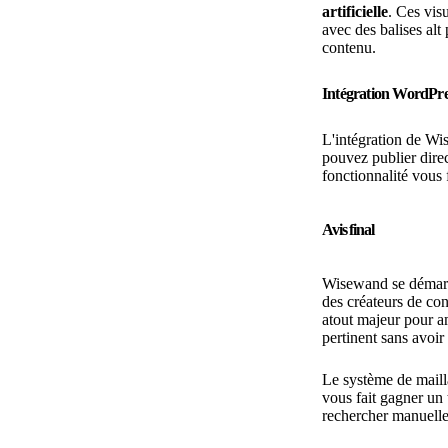
artificielle
. Ces vis
avec des balises alt
contenu.
Intégration WordPres
L'intégration de W
pouvez publier direc
fonctionnalité vous 
Avis final
Wisewand se démarqu
des créateurs de co
atout majeur pour a
pertinent sans avoir 
Le système de maill
vous fait gagner un 
rechercher manuelle