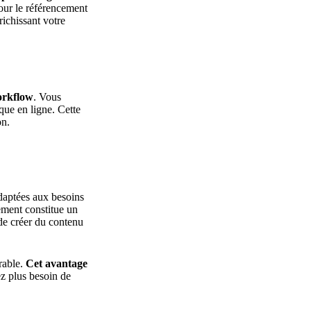
pour le référencement
richissant votre
orkflow
. Vous
que en ligne. Cette
on.
daptées aux besoins
ement constitue un
 de créer du contenu
rable.
Cet avantage
ez plus besoin de